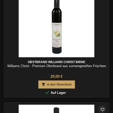
OBSTBRAND WILLIAMS CHRIST BIRNE
Williams Christ - Premium Obstbrand aus sonnengereiften Früchten
29,00 €

In den Warenkorb

Auf Lager
favorite_border