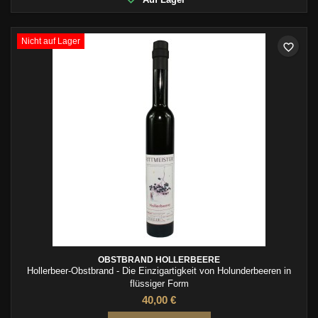
Nicht auf Lager
favorite_border
OBSTBRAND HOLLERBEERE
Hollerbeer-Obstbrand - Die Einzigartigkeit von Holunderbeeren in
flüssiger Form
40,00 €