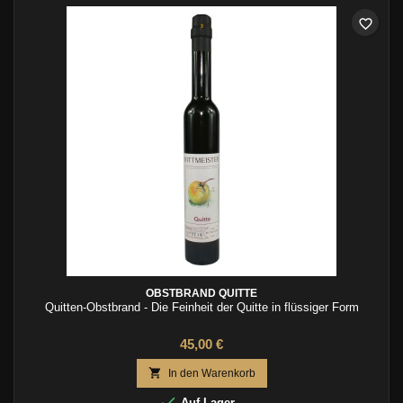
favorite_border
OBSTBRAND QUITTE
Quitten-Obstbrand - Die Feinheit der Quitte in flüssiger Form
45,00 €

In den Warenkorb

Auf Lager