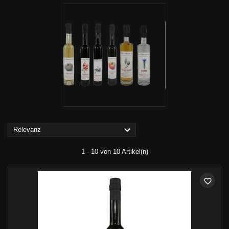

Relevanz
1 - 10 von 10 Artikel(n)
favorite_border