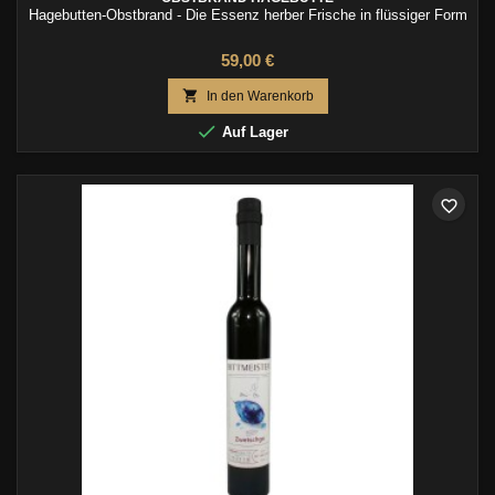
Hagebutten-Obstbrand - Die Essenz herber Frische in flüssiger Form
59,00 €

In den Warenkorb

Auf Lager
favorite_border