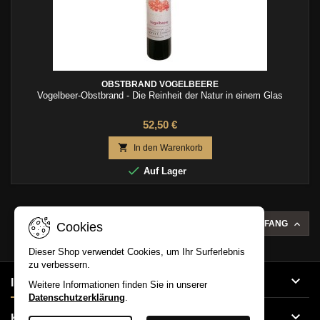
OBSTBRAND VOGELBEERE
Vogelbeer-Obstbrand - Die Reinheit der Natur in einem Glas
52,50 €

In den Warenkorb

Auf Lager

ZUM SEITENANFANG
Cookies
Dieser Shop verwendet Cookies, um Ihr Surferlebnis
zu verbessern.

IHR KONTO
Weitere Informationen finden Sie in unserer
Datenschutzerklärung
.

KONTAKT