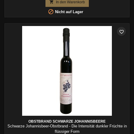

In den Warenkorb

Nicht auf Lager
favorite_border
OBSTBRAND SCHWARZE JOHANNISBEERE
Schwarze Johannisbeer-Obstbrand - Die Intensität dunkler Früchte in
flüssiger Form