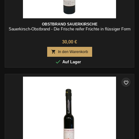
OBSTBRAND SAUERKIRSCHE
Sauerkirsch-Obstbrand - Die Frische reifer Früchte in flüssiger Form
30,00 €

In den Warenkorb

Auf Lager
favorite_border