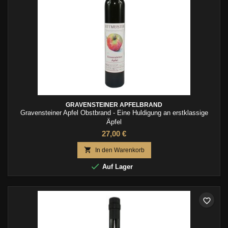
GRAVENSTEINER APFELBRAND
Gravensteiner Apfel Obstbrand - Eine Huldigung an erstklassige
Äpfel
27,00 €

In den Warenkorb

Auf Lager
favorite_border