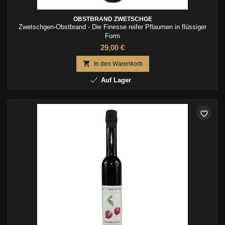
OBSTBRAND ZWETSCHGE
Zwetschgen-Obstbrand - Die Finesse reifer Pflaumen in flüssiger
Form
29,00 €

In den Warenkorb

Auf Lager
favorite_border