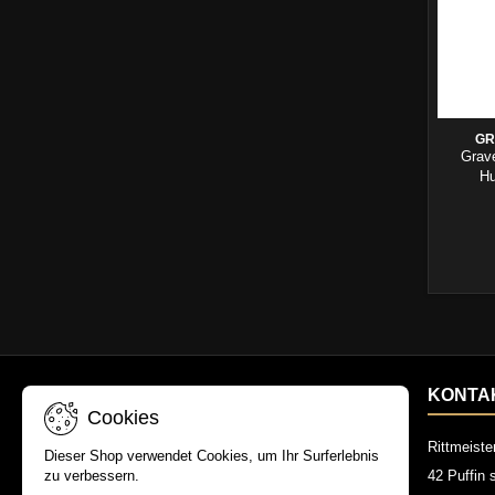
GR
Grave
Hu
IHR KONTO
KONTA
Cookies
Persönliche Infos
Rittmeiste
Dieser Shop verwendet Cookies, um Ihr Surferlebnis
zu verbessern.
Bestellungen
42 Puffin 