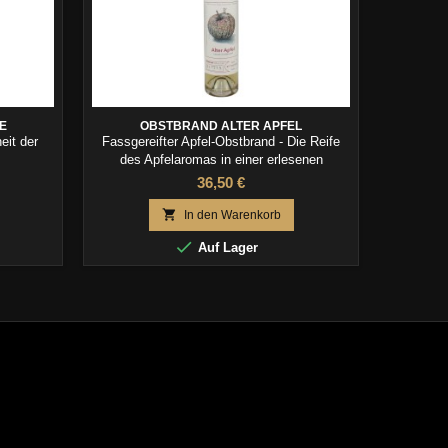
E
OBSTBRAND ALTER APFEL
O
eit der
Fassgereifter Apfel-Obstbrand - Die Reife
Zwetschge
des Apfelaromas in einer erlesenen
P
Spirituose
36,50 €

In den Warenkorb

Auf Lager