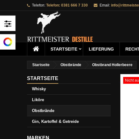
Telefon:
Telefon: 0381 666 7 330
Email:
info@rittmeister
I
W
A
add_circle_outline
Sie
Na
kö
STARTSEITE
STARTSEITE
LIEFERUNG
RECHT
Startseite
Obstbrände
Obstbrand Hollerbeere
STARTSEITE
Nicht au
Whisky
Liköre
Obstbrände
Gin, Kartoffel & Getreide
MARKEN