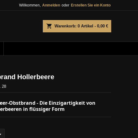
Willkommen,
Anmelden
oder
Erstellen Sie ein Konto
×
×
×
e
Warenkorb
0
Artikel -
0,00 €
n
n
rand Hollerbeere
.
28
eer-Obstbrand - Die Einzigartigkeit von
rbeeren in flüssiger Form