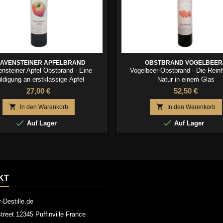
AVENSTEINER APFELBRAND
OBSTBRAND VOGELBEER
nsteiner Apfel Obstbrand - Eine
Vogelbeer-Obstbrand - Die Reinh
ldigung an erstklassige Äpfel
Natur in einem Glas
27,00 €
52,50 €


In den Warenkorb
In den Warenkorb


Auf Lager
Auf Lager
KT
r-Destille.de
street 12345 Puffinville France