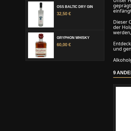
Unser H
geprägt
OSS BALTIC DRY GIN
einfängt
32,50 €
Dieser 
der Hol
werden,
GRYPHON WHISKY
Entdeck
60,00 €
und geni
Alkohol
9 ANDE