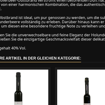
ollerbeer-Obstbrand verströmt einen betörenden Duft nac
 von einer harmonischen Kombination, die das authentisc
.
Obstbrand ist ideal, um pur genossen zu werden, um die s
underbeere vollständig zu erleben. Darüber hinaus kann er 
 um diesen eine besondere fruchtige Note zu verleihen un
en Sie die unverwechselbare und feine Eleganz der Holun
eßen Sie die einzigartige Geschmacksvielfalt dieser delikat
gehalt 40% Vol.
RE ARTIKEL IN DER GLEICHEN KATEGORIE: