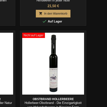
senen
Himbeeren in jeder Note
21,50 €

In den Warenkorb

Auf Lager
Nicht auf Lager
R
OBSTBRAND HOLLERBEERE
der Natur
Hollerbeer-Obstbrand - Die Einzigartigkeit