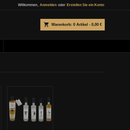
Willkommen,
Anmelden
oder
Erstellen Sie ein Konto
×
×
×
×
e
Warenkorb
0
Artikel -
0,00 €
)
n
n