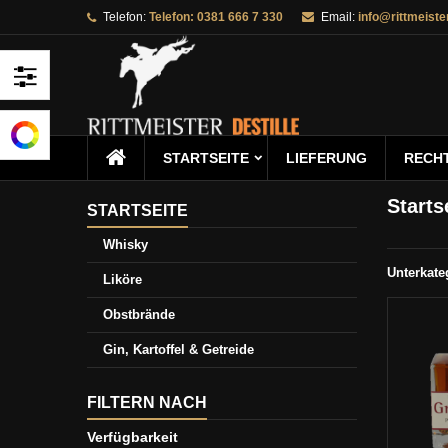
Telefon:
Telefon: 0381 666 7 330
Email:
info@rittmeister
I
((
W
A
add_circle_outline
((
Sie
Na
kö
STARTSEITE
STARTSEITE
LIEFERUNG
RECHT
Starts
STARTSEITE
Whisky
Unterkate
Liköre
Obstbrände
Gin, Kartoffel & Getreide
FILTERN NACH
Verfügbarkeit