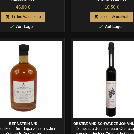
in flüssiger Form
in einem Genuss
45,00 €
18,50 €


In den Warenkorb
In den Warenkorb


Auf Lager
Auf Lager
BERNSTEIN N°5
OBSTBRAND SCHWARZE JOHANN
erlikör - Die Eleganz heimischer
Schwarze Johannisbeer-Obstbran
Kräuter in Perfektion
Intensität dunkler Früchte in flüss