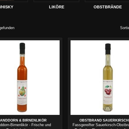
HISKY
LIKÖRE
OBSTBRÄNDE
 gefunden
Sorti
SANDDORN & BIRNENLIKÖR
OBSTBRAND SAUERKIRSCH
ddorn-Birnenlikör - Frische und
Fassgereifter Sauerkirsch-Obstbr
HOLZFASS GEREIFT