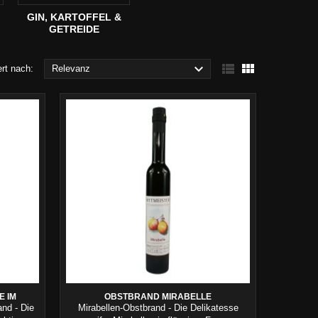
GIN, KARTOFFEL &
GETREIDE



ert nach:
Relevanz
E IM
OBSTBRAND MIRABELLE
and - Die
Mirabellen-Obstbrand - Die Delikatesse