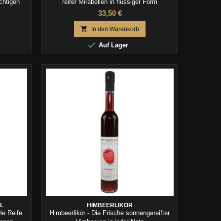
uchtigen
reifer Mirabellen in flüssiger Form
33,50 €

In den Warenkorb

Auf Lager
L
HIMBEERLIKÖR
ie Reife
Himbeerlikör - Die Frische sonnengereifter