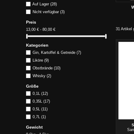
Auf Lager
(28)
W
Nicht verfügbar
(3)
Preis
31 Artikel
13,00 € - 80,00 €
Kategorien
Gin, Kartoffel & Getreide
(7)
Liköre
(9)
Obstbrände
(10)
Whisky
(2)
Größe
0,1L
(12)
0,35L
(17)
0,5L
(11)
0,7L
(1)
Gewicht
San