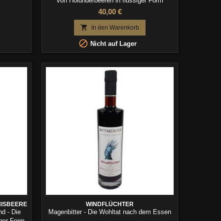
von Holunderbeeren in flüssiger Form
40,00 €

In den Warenkorb

Nicht auf Lager
ISBEERE
WINDFLÜCHTER
d - Die
Magenbitter - Die Wohltat nach dem Essen
iger Form