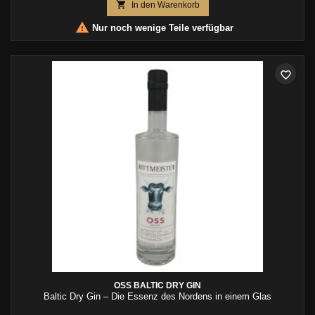

In den Warenkorb

Nur noch wenige Teile verfügbar
favorite_border
OSS BALTIC DRY GIN
Baltic Dry Gin – Die Essenz des Nordens in einem Glas