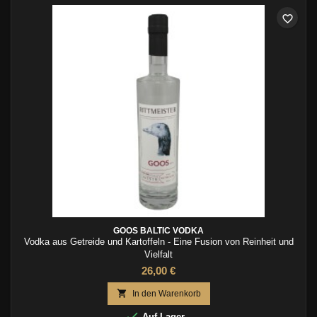
favorite_border
GOOS BALTIC VODKA
Vodka aus Getreide und Kartoffeln - Eine Fusion von Reinheit und
Vielfalt
26,00 €

In den Warenkorb

Auf Lager