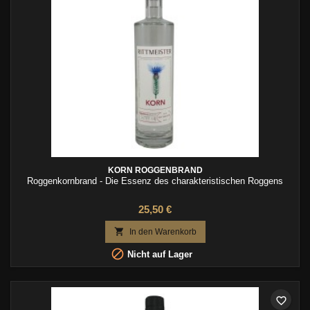
KORN ROGGENBRAND
Roggenkornbrand - Die Essenz des charakteristischen Roggens
25,50 €

In den Warenkorb

Nicht auf Lager
favorite_border