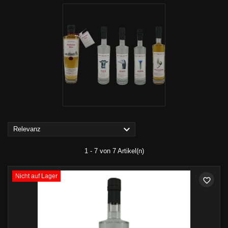

Relevanz
1 - 7 von 7 Artikel(n)
Nicht auf Lager
favorite_border