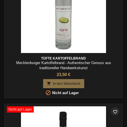
TÜFTE KARTOFFELBRAND
Mecklenburger Kartoffelbrand - Authentischer Genuss aus
traditioneller Handwerkskunst
23,50 €

In den Warenkorb

Nicht auf Lager
Nicht auf Lager
favorite_border