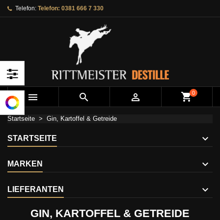
Telefon:
Telefon: 0381 666 7 330
×
×
×
×
Ihre Wunschlisten
((modalTitle))
Wunschliste erstellen
Anmelden
add_circle_outline
Neue Liste anlegen
((confirmMessage))
Sie müssen angemeldet sein, um Artikel Ihrer
Name der Wunschliste
Wunschliste hinzufügen zu können.
((cancelText))
((modalDeleteText))
Abbrechen
Anmelden
0



Abbrechen
Wunschliste erstellen
Startseite
Gin, Kartoffel & Getreide
STARTSEITE
MARKEN
LIEFERANTEN
GIN, KARTOFFEL & GETREIDE