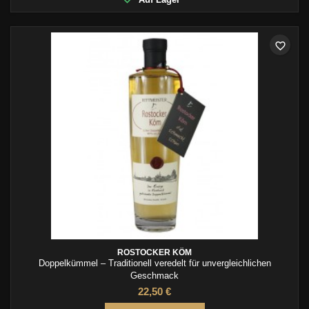
favorite_border
ROSTOCKER KÖM
Doppelkümmel – Traditionell veredelt für unvergleichlichen
Geschmack
22,50 €