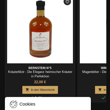
favorite_border
BERNSTEIN N°5
WIND
Kräuterlikör - Die Eleganz heimischer Kräuter
Magenbitter - Die 
in Perfektion
22,00 €
2


In den Warenkorb
In d


Auf Lager
Au
Cookies