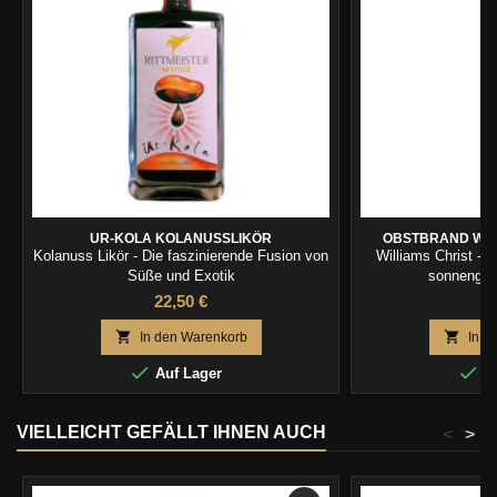
UR-KOLA KOLANUSSLIKÖR
OBSTBRAND WILL
Kolanuss Likör - Die faszinierende Fusion von
Williams Christ -
Süße und Exotik
sonnengere
22,50 €
2


In den Warenkorb
In d


Auf Lager
Au
VIELLEICHT GEFÄLLT IHNEN AUCH
<
>