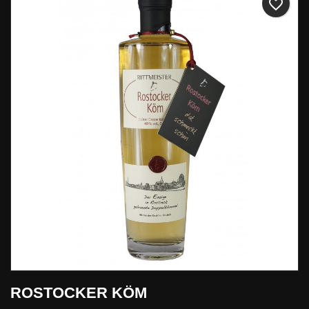
favorite_border
ROSTOCKER KÖM