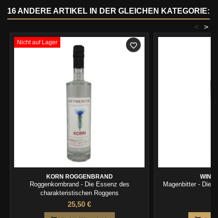
16 ANDERE ARTIKEL IN DER GLEICHEN KATEGORIE:
<
>
Nicht auf Lager
favorite_border
KORN ROGGENBRAND
WIND
Roggenkornbrand - Die Essenz des
Magenbitter - Die 
charakteristischen Roggens
25,50 €
2