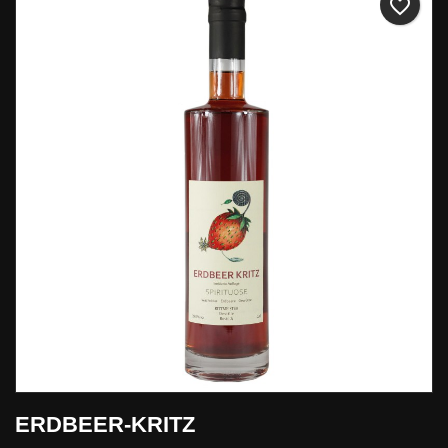
favorite_border
ERDBEER-KRITZ