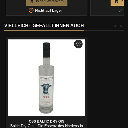


In den Warenkorb
In d


Nicht auf Lager
Au
VIELLEICHT GEFÄLLT IHNEN AUCH
<
>
favorite_border
OSS BALTIC DRY GIN
Baltic Dry Gin – Die Essenz des Nordens in